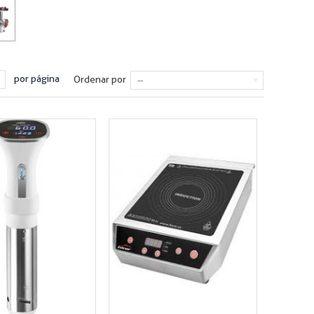
por página
Ordenar por
--