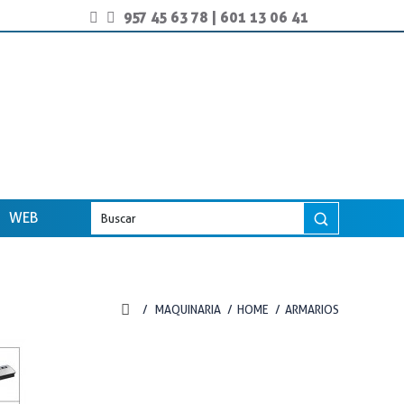
957 45 63 78
|
601 13 06 41
WEB
MAQUINARIA
HOME
ARMARIOS