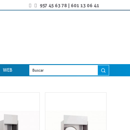
957 45 63 78
|
601 13 06 41
WEB